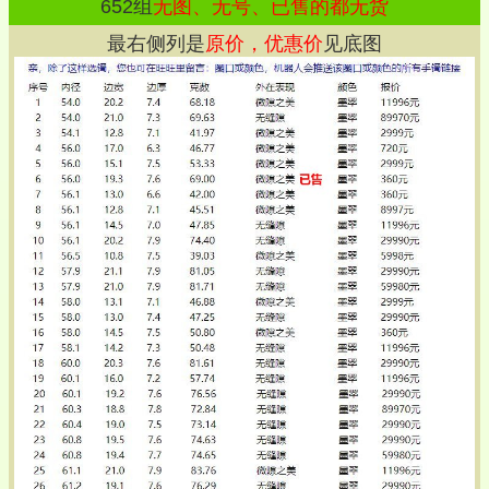
652
组
无图、无号、已售的都无货
最右侧列是
原价，优惠价
见底图