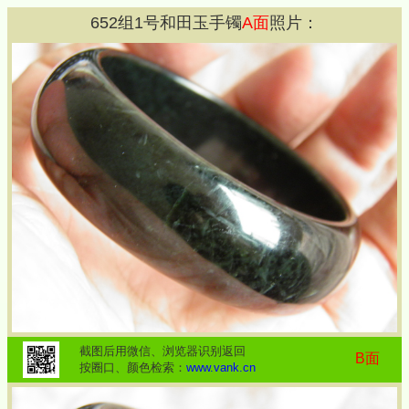
652
组
1
号和田玉手镯
A面
照片：
截图后用微信、浏览器识别返回
B面
按圈口、颜色检索：
www.vank.cn