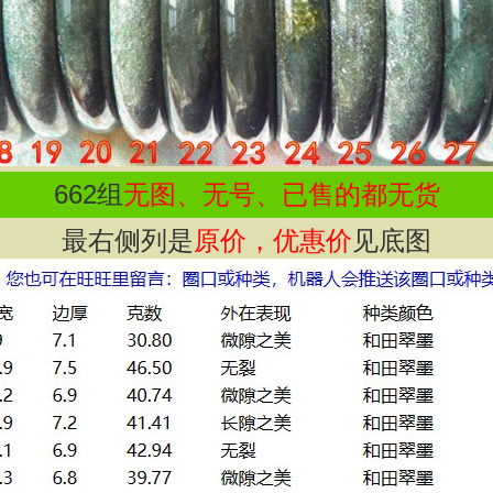
662
组
无图、无号、已售的都无货
最右侧列是
原价，优惠价
见底图