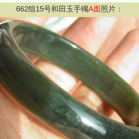
662
组
15
号和田玉手镯
A面
照片：