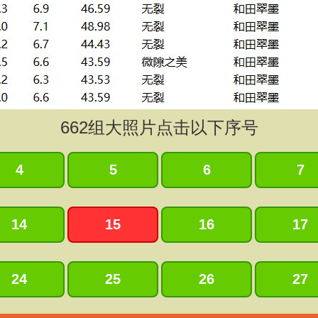
662
组大照片点击以下序号
4
5
6
7
14
15
16
17
24
25
26
27