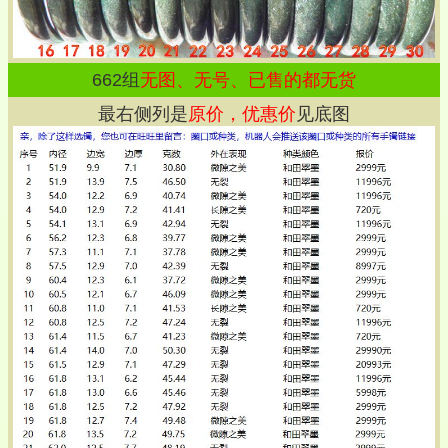
662
组
无图、无号、已售的都无货
最右侧列是
原价，优惠价
见底图