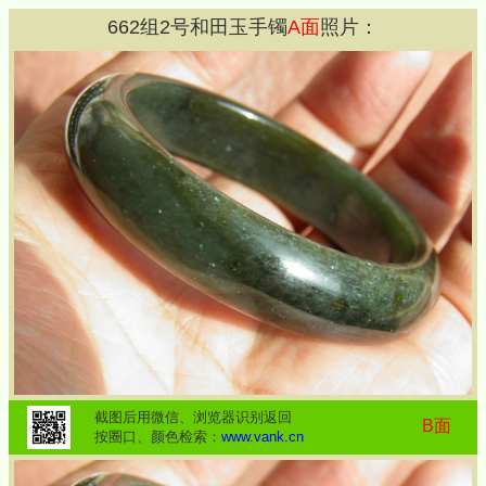
662
组
2
号和田玉手镯
A面
照片：
截图后用微信、浏览器识别返回
B面
按圈口、颜色检索：
www.vank.cn