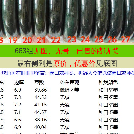
663
组
无图、无号、已售的都无货
最右侧列是
原价，优惠价
见底图