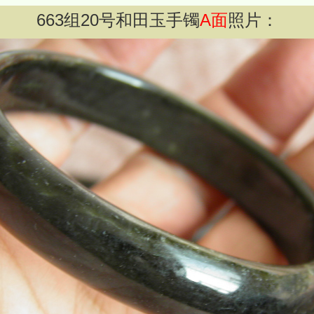
663
组
20
号和田玉手镯
A面
照片：