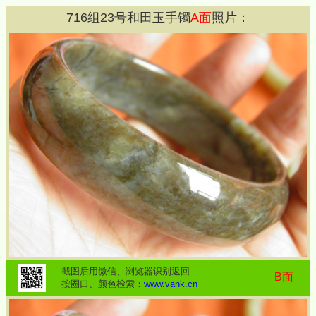
716
组
23
号和田玉手镯
A面
照片：
截图后用微信、浏览器识别返回
B面
按圈口、颜色检索：
www.vank.cn