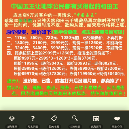
💎
❓
📋
🔍
🖼️
❤️
咨询玉王
常见问答
我的收藏
快速检索
静态展厅
玉道心亿