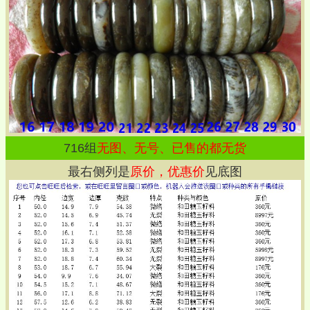
716
组
无图、无号、已售的都无货
最右侧列是
原价，优惠价
见底图