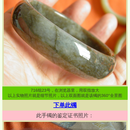
716
组
23
号，在浏览器里，用双指放大
以上实物照片就是细节照片，以上双面图就是该镯的360°全景图
下单此镯
此手镯的鉴定证书照片：