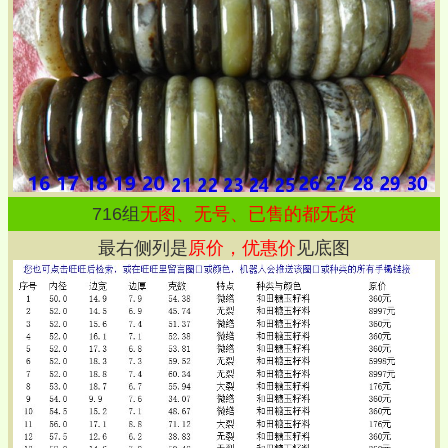
716
组
无图、无号、已售的都无货
最右侧列是
原价，优惠价
见底图