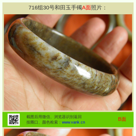
716
组
30
号和田玉手镯
A面
照片：
截图后用微信、浏览器识别返回
B面
按圈口、颜色检索：
www.vank.cn