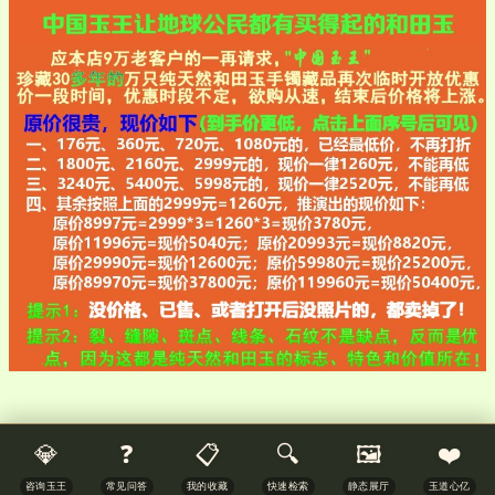
💎
❓
📋
🔍
🖼️
❤️
咨询玉王
常见问答
我的收藏
快速检索
静态展厅
玉道心亿