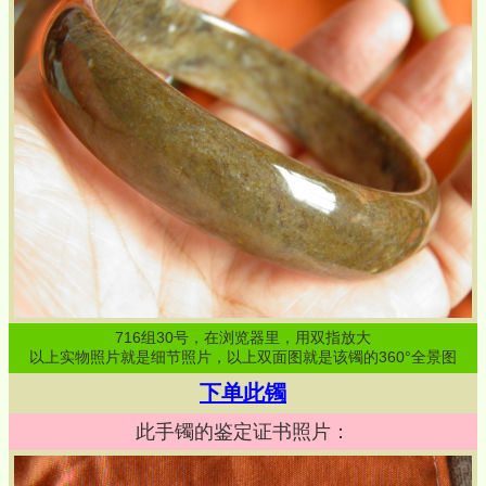
716
组
30
号，在浏览器里，用双指放大
以上实物照片就是细节照片，以上双面图就是该镯的360°全景图
下单此镯
此手镯的鉴定证书照片：