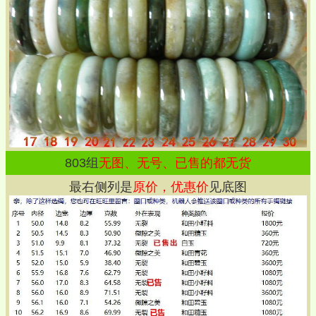
803
组
无图、无号、已售的都无货
最右侧列是
原价，优惠价
见底图