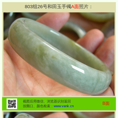
803
组
26
号和田玉手镯
A面
照片：
截图后用微信、浏览器识别返回
B面
按圈口、颜色检索：
www.vank.cn