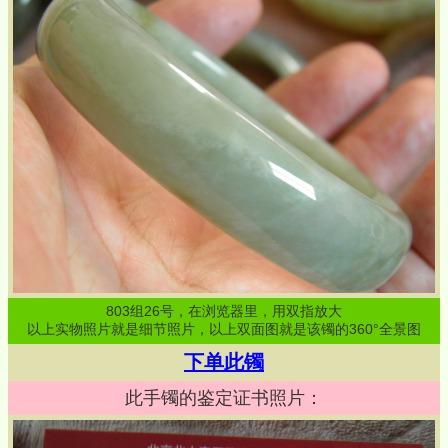
803
组
26
号，在浏览器里，用双指放大
以上实物照片就是细节照片，以上双面图就是该镯的360°全景图
下单此镯
此手镯的鉴定证书照片：