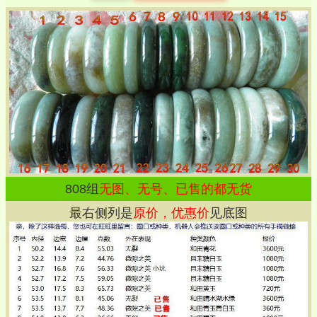
808
组
无图、无号、已售的都无货
最右侧列是
原价，优惠价
见底图