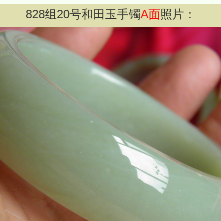
828
组
20
号和田玉手镯
A面
照片：