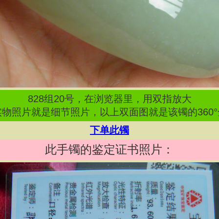
828
组
20
号，在浏览器里，用双指放大
物照片就是细节照片，以上双面图就是该镯的360
下单此镯
此手镯的鉴定证书照片：