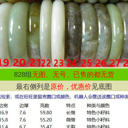
828
组
无图、无号、已售的都无货
最右侧列是
原价，优惠价
见底图