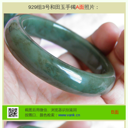
929
组
3
号和田玉手镯
A面
照片：
截图后用微信、浏览器识别返回
B面
按圈口、颜色检索：
www.vank.cn