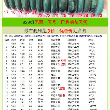
929
组
无图、无号、已售的都无货
最右侧列是
原价，优惠价
见底图