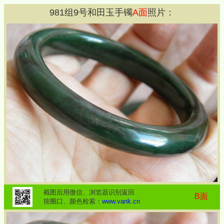
981
组
9
号和田玉手镯
A面
照片：
截图后用微信、浏览器识别返回
B面
按圈口、颜色检索：
www.vank.cn