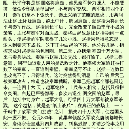
阻．长平守将是赵 国名将廉颇，他见秦军势力强大，不能硬
拼，便命令部队坚壁固守，不与秦军交战。 两军相持四个多
月，秦军仍拿不下饭长平。秦王采纳了范睢的建议，用离间
法让赵 王怀疑廉颇，赵王中计，调回廉颇，派赵括为将到长
平与秦军作战。赵括到长平后， 完全改变了廉颇坚守不战的
策略，主张与秦军对面决战。秦将白起故意让赵括尝到 一点
甜头，使赵括的军队取得了几次小胜。赵括果然得意忘形，
派人到秦营下战书。 这下正中白起的下怀。他分兵几路，指
挥形成对赵括军的包围圈。第二天，赵括亲 率四十万大军，
来与秦兵决战。秦军与赵军几次交战，都打输了。赵括志得
意满， 哪里知道敌人用的是诱敌之计。他率领大军追赶被打
败了的秦军，一直追到秦壁。 秦军坚守不出，赵括一连数日
也攻克不了，只得退兵。这时突然得到消息：自己的 后营已
被秦军攻占，粮道也被秦军截断。秦军已把赵军全部包围起
未。一连四十六 天，赵军绝粮，士兵杀人相食，赵括只得拼
命突围。白起已严密部署，多次击退企 图突围的赵军，最
后，赵括中箭身亡，赵军大乱。可惜四十万大军都被秦军杀
戮。 这个赵括，就是会“纸上谈兵”，在真正的战场上，一下
子就中了敌军“关门捉贼” 之计，损失四十万大军，使赵国从
此一蹶不振。 公元880年， 黄巢率领起义军攻克唐朝都城长
安。唐僖宗仓皇逃到四川成都， 纠集残部，并请沙陀李克用