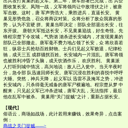
出兵攻打黄巢的起义军。第二年，唐军部署已完成，出 兵企
图收复长安。凤翔一战，义军将领尚让中敌埋伏之计，被唐
军击败。这时，唐 军声势浩大，乘胜进兵，直逼长安。 黄
巢见形势危急，召众将商议对策。众将分析了敌众我寡的形
势，认为不宜硬 拼。黄巢当即决定：部队全部退出长安，往
东开拔。 唐朝大军抵达长安，不见黄巢迎战，好生奇怪。先
锋程宗楚下令攻城，气势汹 汹杀进长安城内，才发现黄巢的
部队已全部撤走。唐军毫不费力地占领了长安，众 将欣喜若
狂，纵容士兵抢劫百姓财物。士兵们见起义军败退，纪律松
驰，成天三五 成群骚扰百姓。长安城内一片混乱。唐军将领
也被胜利冲昏了头脑，成天饮酒作乐， 欢庆胜利。 黄巢派
人打听到城中情况，高兴地说：敌人已入瓮中。当天半夜时
分，急令部 队迅速回师长安。唐军沉浸在胜利的喜悦中呼呼
大睡。突然，神兵天降，起义军以 迅雷不及掩耳之势，冲进
长安城内，只杀得毫无戒备的唐军尸横遍地。程宗楚从梦 中
醒来，只见起义军已冲杀进城，唐军大乱，无法指挥，最后
他在乱军中被杀。 黄巢用“关门捉贼”之计，重新占据长安。
【
现代
】
俗语云，商场如战场，此计若用来赚钱，效果奇异，点击案
例：
商战之关门捉贼------>