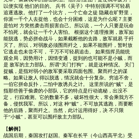
以便实现 他们的目的。 兵书《吴子》中特别强调不可轻易
追逐逃敌。他打了一个比方，一个亡命之徒 隐藏在旷野里，
你派一千个人去捉他，也会十分困难，这是为什么呢７主要
是怕对 方突然袭击而损害自己。所以说，一个人只要是玩命
不怕死，就会让一千个人害怕。 根据这个道理推测，敌军如
能脱逃，势必拼命战斗，如果截断他的去路，敌军就易 于歼
灭了。所以，对弱敌必须围而歼之，如果不能围歼，暂时放
它逃走也未尝不可， 千万不可轻易追击。 如果指挥员能统
观全局，因势用计，因情变通，捉到的也可能不是小贼，而
是 敌军的主力部队。所谓“关门打狗”，就是这种情况。 关门
捉贼，是指对弱小的敌军要采取四面包围、聚而歼之的谋
略。如果让敌人 得以脱逃，情况就会十分复杂。穷追不舍，
一伯它拼命反扑，二怕中敌诱兵之计。 这里所说的“贼”，是
指那些善于偷袭的小部队，它的特点是行动诡秘，出没不
定， 行踪难测。它的数量不多，破坏性很大，常会乘我方不
备，侵扰我军。所以，对这 种“贼”，不可放其逃跑，而要断
他的后路，聚而歼之。当然，此计运用得好，决 不只限
于“小贼”，甚至可以围歼敌主力部队。
【
解例
】
战国后期，秦国攻打赵国。秦军在长平（今山西高平北）受