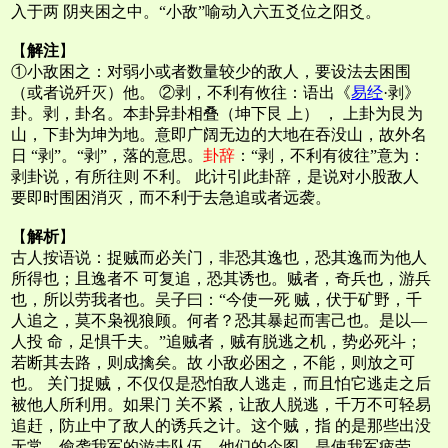
入于两 阴夹困之中。“小敌”喻动入六五爻位之阳爻。
【
解注
】
①小敌困之：对弱小或者数量较少的敌人，要设法去困围
（或者说歼灭）他。 ②剥，不利有攸往：语出《
易经
·剥》
卦。剥，卦名。本卦异卦相叠（坤下艮 上） ， 上卦为艮为
山，下卦为坤为地。意即广阔无边的大地在吞没山，故外名
日 “剥”。“剥”，落的意思。
卦辞
：“剥，不利有彼往”意为：
剥卦说，有所往则 不利。 此计引此卦辞，是说对小股敌人
要即时围困消灭，而不利于去急追或者远袭。
【
解析
】
古人按语说：捉贼而必关门，非恐其逸也，恐其逸而为他人
所得也；且逸者不 可复追，恐其诱也。贼者，奇兵也，游兵
也，所以劳我者也。吴子曰：“今使一死 贼，伏于矿野，千
人追之，莫不枭视狼顾。何者？恐其暴起而害己也。是以—
人投 命，足惧千夫。”追贼者，贼有脱逃之机，势必死斗；
若断其去路，则成擒矣。故 小敌必困之，不能，则放之可
也。 关门捉贼，不仅仅是恐怕敌人逃走，而且怕它逃走之后
被他人所利用。如果门 关不紧，让敌人脱逃，千万不可轻易
追赶，防止中了敌人的诱兵之计。这个贼，指 的是那些出没
无常、偷袭我军的游击队伍。他们的企图，是使我军疲劳，