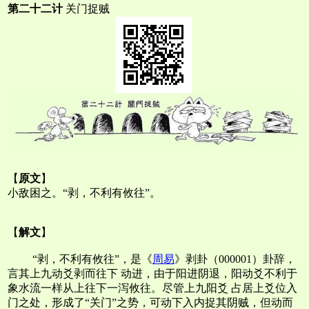
第二十二计
关门捉贼
【
原文
】
小敌困之。“剥，不利有攸往”。
【
解文
】
“剥，不利有攸往”，是《
周易
》剥卦（000001）卦辞，
言其上九动爻剥而往下 动进，由于阳进阴退，阳动爻不利于
象水流一样从上往下一泻攸往。尽管上九阳爻 占居上爻位入
门之处，形成了“关门”之势，可动下入内捉其阴贼，但动而