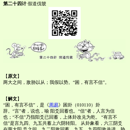
第二十四计
假道伐虢
【
原文
】
两大之间，敌胁以从；我假以势。“困，有言不信”。
【
解文
】
“困，有言不信”，是《
周易
》困卦（010110）卦
辞。“言”者，说也，喻 阳爻回蓄也。“信”者，人言为信
也；“不信”乃指阳爻已回蓄，上体卦改兑为乾。 “有言不
信”是言九四、九五共蓄上六阴转阳。 从卦象看，六三阴爻
在两大阳 爻之间，九二阳敌回蓄，九五、九四阳敌并进，胁