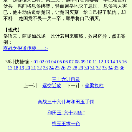
伏兵，席间将息侯绑架，轻而易举地灭了息国。 息侯害人害
已，他主动借道给楚国，让楚国灭蔡，给自己报了私仇，却
不料， 楚国竟不丢一兵一卒，顺手将自己消灭。
【
现代
】
俗语云，商场如战场，此计若用来赚钱，效果奇异，点击案
例：
商战之假道伐虢------>
36计快捷链：
01
02
03
04
05
06
07
08
09
10
11
12
13
14
15
16
17
18
19
20
21
22
23
24
25
26
27
28
29
30
31
32
33
34
35
36
三十六计目录
上一计：
远交近攻
下一计：
偷梁换柱
商战三十六计与和田玉手镯
和田玉“六十四德”
找玉王求一色