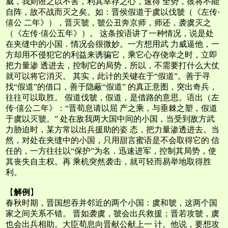
威，我则诳之以不害，利其幸存之心，速得 全势，彼将不能
自阵，故不战而灭之矣。如：晋侯假道于虞以伐虢（《左传·
僖公 二年》），晋灭虢，虢公丑奔京师，师还，袭虞灭之
（《左传·僖公五年》）。 这条按语讲了一种情况，说是处
在夹缝中的小国．情况会很微妙。一方想用武 力威逼他，一
方却用不侵犯它的利益来诱骗它，乘它心存侥幸之时，立即
把力量渗 透进去，控制它的局势，所以，不需要打什么大仗
就可以将它消灭。 其实，此计的关键在于“假道”。善于寻
找“假道”的借口，善于隐蔽“假道” 的真正意图，突出奇兵，
往往可以取胜。 假道伐虢，假道，是借路的意思。语出（左
传·僖公二年》：“晋荀息请以屈 产之乘，与垂棘之塑，假道
于虞以灭虢。” 处在敌我两大国中间的小国，当受到敌方武
力胁迫时，某方常以出兵援助的姿 态，把力量渗透进去。当
然，对处在夹缝中的小国，只用甜言蜜语是不会取得它的 信
任的，一方往往以“保护”为名．迅速进军，控制其局势，使
其丧失自主权。再 乘机突然袭击，就可轻而易举地取得胜
利。
【
解例
】
春秋时期，晋国想吞并邻近的两个小国：虞和虢，这两个国
家之间关系不错。 晋如袭虞，虢会出兵救援；晋若攻虢，虞
也会出兵相助。大臣荀息向晋献公献上一 计。他说，要想攻