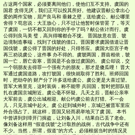
占这两个国家，必须要离间他们，使他们互不支持。虞国的
国君 贪得无厌，我们正可以投其所好。他建议晋献公拿出心
爱的两件宝物，屈产良马和 垂棘之壁，送给虞公。献公哪里
舍得？苟息说：大王放心，只不过让他暂时保管罢 了，等灭
了虞国，一切不都又回到你的手中了吗？献公依计而行。虞
公得到良马美 璧，高兴得嘴都合不拢。 晋国故意在晋、虢
边境制造事端，找到了伐虢的借口。晋国要求虞国借道让晋
国伐虢，虞公得了晋国的好处，只得答应。虞国大臣宫子奇
再三劝说虞公，这件事 办不得的。虞虢两国，唇齿相依，虢
国一亡，唇亡齿寒，晋国是不会放过虞国的。 虞公却说，交
一个弱朋友去得罪一个强有力的朋友，那才是傻瓜哩！ 晋大
军通过虞国道路，攻打虢国，很快就取得了胜利。班师回国
时，把劫夺的 财产分了许多送给虞公。虞公更是大喜过望。
晋军大将里克，这时装病，称不能带 兵回国，暂时把部队驻
扎在虞国京城附近。虞公毫不怀疑。几天之后，晋献公亲率
大军前去，虞公出城相迎。献公约虞公前去打猎。不一会
儿，只见京城中起火。虞 公赶到城外时，京城已被晋军里应
外合强占了。就这样，晋国又轻而易举地灭了虞 国。 本书
中曾讲到刘璋开门揖盗，让刘备入川，结果自己丢了老命。
像刘备这样用 “假道伐虢”之计取胜的战例，古代战争中还有
不少。当然，所谓，假道”的方式， 必须根据当时的情况灵