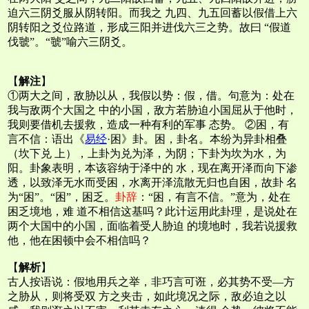
迫六三阴爻服从阴转阳。而我之 九四、九五回蓄以假借上六
阴转阳之爻位路道，形成三阳并进伐六三之势。故曰 “假道
伐虢”。“虢”喻六三阴爻。
【
解注
】
①两大之间，敌胁以从，我假以势：假，借。句意为：处在
我与敌两个大国之 中的小国，敌方若胁迫小国屈从于他时，
我则要借机去援救，造成一种有利的军事 态势。 ②困，有
言不信：语出《
易经
·困》卦。困，卦名。本纷为异卦相叠
（坎下兑 上），上卦为兑为泽，为阴；下卦为坎为水，为
阳。卦象表明，本该容纳于泽中的 水，现在离开泽而向下渗
透，以致泽无水而受困，水离开泽流散无归也自困，故卦 名
为“困”。“困”，困乏。
卦辞
：“困，有言不信。”意为，处在
困乏境地，难 道不相信这基吗？此计运用此卦理，是说处在
两个大国中的小国，面临着受人胁迫 的境地时，我若说援救
他，他在困顿中会不相信吗？
【
解析
】
古人按语说：假地用兵之举，非巧言可诳，必其势不受—方
之胁从，则将受双 方之夹击，如此境况之际，敌必迫之以