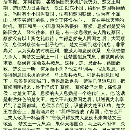
活掌握。 东周初期，各诸侯国都乘机扩张势力。楚文王时
期，楚国势力日益强大，汉江 以东小国，纷纷向楚国称臣纳
贡。当时有个小国叫蔡国，仗着和楚国联姻，认为有 个靠
山，就不买楚国的帐，楚文王怀恨在心，一直在寻找灭蔡的
时机。 蔡国和另一小国息国关系很好，蔡侯、息侯都是娶的
陈国女人，经常往来。但 是，有一次息候的夫人路过蔡国，
蔡侯没有以上宾之礼款待，气得息侯夫人回国之 后，大骂蔡
侯，息侯对蔡侯有一肚子怨气。 楚文王听到这个消息，非常
高兴，认为灭蔡的时机已到。他派人与息侯联系， 息侯想借
刀杀人，向楚文王献上一计：让楚国假意罚息，他就向蔡侯
求教，蔡侯肯 定会发兵救息。这样，楚、息合兵，蔡国必
败。楚文王一听，何乐而不为？他立即 调兵，假意攻息。蔡
侯得到息国求援的请求，马上发兵救息。可是兵到息国城
下， 息侯竟紧团城门，蔡侯急欲退兵，楚军已借道息国，把
蔡侯围困起来，终于俘虏了 蔡侯。 蔡侯被俘之后，痛恨息
侯，对楚文王说：息侯的夫人息妫是一个绝代佳人。他 这话
是刺激好色的楚文王。楚文王击败蔡国之后，以巡视为名率
兵到了息国都城。 息侯亲自迎接，设盛宴为楚王庆功。楚文
王在宴会上，趁着酒兴说：“我帮你击败 了蔡国，你怎么不
让夫人敬我一杯酒呀？”息侯只得放夫人息妫出来向楚文王
敬酒。 楚文王一见息妫，果然天姿国色，马上魂不附体，决
定一定要据为己有。第二天， 他举行答谢宴会，早已布置好