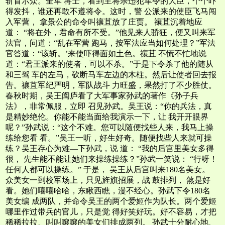
斩首示众。全军 将士，看到主将杀违犯军令的大臣，个个吓
得发抖，谁还再敢不遵将令。这时，警 公派来的使臣飞马闯
入军营， 拿景公的命令叫禳苴放了庄贾。 禳苴沉着地应
道： “将在外，君命有所不受。”他见来人骄狂，便又叫来军
法官，问道：“乱在军营 跑马，按军法应当如何处理？”军法
官答道：“该斩。’来使吓得面如土色。禳苴 不慌不忙地说
道：“君王派来的使者，可以不杀。”于是下令杀了他的随从
和三驾 车的左马，砍断马车左边的木柱。然后让使者回去报
告。禳苴军纪严明，军队战斗 力旺盛，果然打了不少胜仗。
春秋时期，吴王阖庐看了大军事家孙武的著作《孙子兵
法》，非常佩服，立即 召见孙武。吴王说：“你的兵法，真
是精妙绝伦。你能不能当面给我演示一下，让 我开开眼界
呢？”孙武说：“这个不难。您可以随便找些人来，我马上操
练给您看 看。”吴王一听，好生好奇。随便找些人来就可操
练？吴王存心为难—下孙武，说 道： “我的后宫里美女多得
很， 先生能不能让她们来操练操练？”孙武一笑说： “行呀！
任何人都可以操练。” 于是， 吴王从后宫叫来180名美女。
众美女一到校军场上，只见旌旗招展，战 鼓排列， 煞是好
看。她们嘻嘻哈哈，东瞅西瞧，漫不经心。孙武下令180名
美女编 成两队，并命令吴王的两个爱姬作为队长。两个爱姬
哪里作过带兵的官儿，只是觉 得好笑好玩。好不容易，才把
稀稀拉拉、叫叫嚷嚷的美女们排成两列。 孙武十分耐心地、