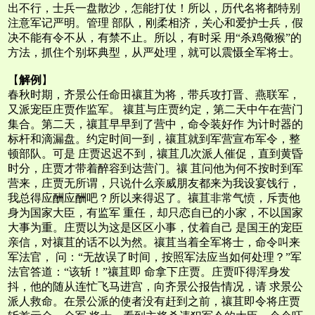
出不行，士兵一盘散沙，怎能打仗！所以，历代名将都特别
注意军记严明。管理 部队，刚柔相济，关心和爱护士兵，假
决不能有令不从，有禁不止。所以，有时采 用“杀鸡儆猴”的
方法，抓住个别坏典型，从严处理，就可以震慑全军将士。
【
解例
】
春秋时期，齐景公任命田禳苴为将，带兵攻打晋、燕联军，
又派宠臣庄贾作监军。 禳苴与庄贾约定，第二天中午在营门
集合。第二天，禳苴早早到了营中，命令装好作 为计时器的
标杆和滴漏盘。约定时间一到，禳苴就到军营宣布军令，整
顿部队。可是 庄贾迟迟不到，禳苴几次派人催促，直到黄昏
时分，庄贾才带着醉容到达营门。禳 苴问他为何不按时到军
营来，庄贾无所谓，只说什么亲威朋友都来为我设宴饯行，
我总得应酬应酬吧？所以来得迟了。禳苴非常气愤，斥责他
身为国家大臣，有监军 重任，却只恋自已的小家，不以国家
大事为重。庄贾以为这是区区小事，仗着自己 是国王的宠臣
亲信，对禳苴的话不以为然。禳苴当着全军将士，命令叫来
军法官， 问：“无故误了时间，按照军法应当如何处理？”军
法官答道：“该斩！”禳苴即 命拿下庄贾。庄贾吓得浑身发
抖，他的随从连忙飞马进宫，向齐景公报告情况，请 求景公
派人救命。在景公派的使者没有赶到之前，禳苴即令将庄贾