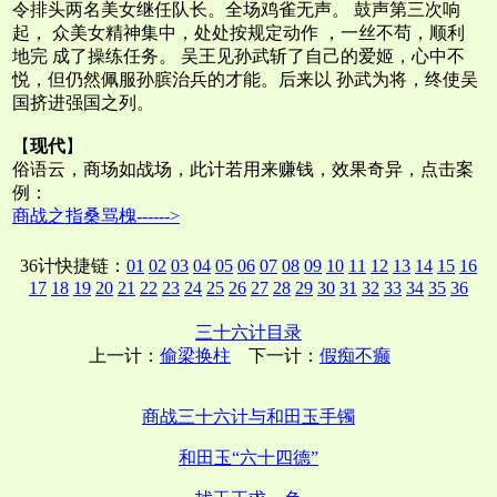
令排头两名美女继任队长。全场鸡雀无声。 鼓声第三次响
起， 众美女精神集中，处处按规定动作 ，一丝不苟，顺利
地完 成了操练任务。 吴王见孙武斩了自己的爱姬，心中不
悦，但仍然佩服孙膑治兵的才能。后来以 孙武为将，终使吴
国挤进强国之列。
【
现代
】
俗语云，商场如战场，此计若用来赚钱，效果奇异，点击案
例：
商战之指桑骂槐------>
36计快捷链：
01
02
03
04
05
06
07
08
09
10
11
12
13
14
15
16
17
18
19
20
21
22
23
24
25
26
27
28
29
30
31
32
33
34
35
36
三十六计目录
上一计：
偷梁换柱
下一计：
假痴不癫
商战三十六计与和田玉手镯
和田玉“六十四德”