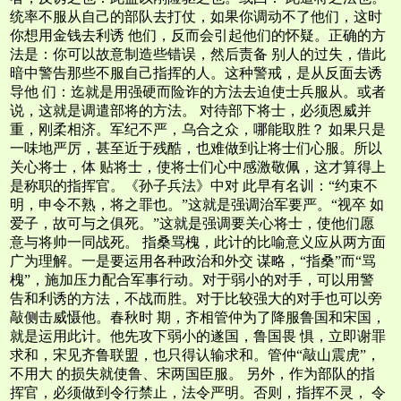
统率不服从自己的部队去打仗，如果你调动不了他们，这时
你想用金钱去利诱 他们，反而会引起他们的怀疑。正确的方
法是：你可以故意制造些错误，然后责备 别人的过失，借此
暗中警告那些不服自己指挥的人。这种警戒，是从反面去诱
导他 们：迄就是用强硬而险诈的方法去迫使士兵服从。或者
说，这就是调遣部将的方法。 对待部下将士，必须恩威并
重，刚柔相济。军纪不严，乌合之众，哪能取胜？ 如果只是
一味地严厉，甚至近于残酷，也难做到让将士们心服。所以
关心将士，体 贴将士，使将士们心中感激敬佩，这才算得上
是称职的指挥官。《孙子兵法》中对 此早有名训：“约束不
明，申令不熟，将之罪也。”这就是强调治军要严。“视卒 如
爱子，故可与之俱死。”这就是强调要关心将士，使他们愿
意与将帅一同战死。 指桑骂槐，此计的比喻意义应从两方面
广为理解。一是要运用各种政治和外交 谋略，“指桑”而“骂
槐”，施加压力配合军事行动。对于弱小的对手，可以用警
告和利诱的方法，不战而胜。对于比较强大的对手也可以旁
敲侧击威慑他。春秋时 期，齐相管仲为了降服鲁国和宋国，
就是运用此计。他先攻下弱小的遂国，鲁国畏 惧，立即谢罪
求和，宋见齐鲁联盟，也只得认输求和。管仲“敲山震虎”，
不用大 的损失就使鲁、宋两国臣服。 另外，作为部队的指
挥官，必须做到令行禁止，法令严明。否则，指挥不灵， 令