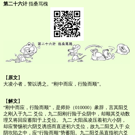
第二十六计
指桑骂槐
【
原文
】
大凌小者，警以诱之。“刚中而应，行险而顺”。
【
解文
】
“刚中而应，行险而顺”，是师卦（010000）彖辞，言其阳爻
之刚入于九二 爻位，九二阳刚行险于众阴中，却顺其爻动数
理又将回应蓄阳于上爻位。 九二 大阳虽凌压着初六小阴，
却应警惕初六阴爻诱惑而直进初六爻位，故九二阳爻入于 众
阴坎陷之中，应“行险而顺”势蓄阳。九二阳爻虽直指初六爻