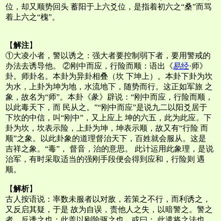
位，却又顺势回头 蓄阳于上六爻位，是指着初六之“桑”而骂
着上六之“槐”。
【
解注
】
①大凌小者，警以诱之：强大者要控制弱下者，要用警戒的
办法去诱导他。 ②刚中而应，行险而顺：语出《
易经
·师》
卦。师卦名。本卦为异卦相叠（坎 下坤上）。本卦下卦为坎
为水，上卦为坤为地，水流地下，随势而行。这正如军旅 之
象，故名为“师”。本卦《彖》辟说：“刚中而应，行险而顺，
以此毒天下，而 民从之。”“刚中而应”是说九二以阳爻居于
下坎的中信，叫“刚中”，又上应上 坤的六五，此为此应。下
卦为坎，坎表示险，上卦为坤，坤表示顺，故又有“行险 而
顺”之象。以此卦象的道理督治天下，百姓就会服从。这是
吉祥之象。“毒”， 督音，治的意思。 此计运用此象理，是说
治军，有时采取适当的强刚手段便会得到应和，行险则 遇
顺。
【
解析
】
古人按语说：率数未服者以对敌，若策之不行，而利诱之，
又反启其疑，于是 故为自误，责他人之失，以暗警之。警之
者，反诱之也：此盖以刚险驱之也。或曰： 此遣将之法也。