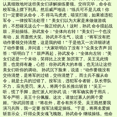
认真细致地对这些美女们讲解操练要领。交待完毕，命令在
校军场上摆下刑具。然后威严地说：“练兵可不是儿戏！你
们一定要听从命令，不 得马马虎虎，嘻笑打闹，如果谁违犯
军令，一律按军法处理！” 美女们以为大家是来做做游戏
的，不想碰见这么个一脸正经的人！这时，孙武 命令擂起战
鼓，开始操练。孙武发令：“全体向右转！”美女们一个也没
有动，反 而轰然大笑。孙武并不生气，说道：“将军没有把
动作要领交待清楚，这是我的错！” 于是他又一次详细讲述
了动作要领，并问道：“大家听明白了没有？”众美女齐声 回
答：“听明白了！” 鼓声再起，孙武发令：“全体向左转：”美
女们还是一个未动，笑得比上次更 加厉害了。吴王见此情
景，也觉得有趣，心想：你孙武再大的本领，也无法让这些
美女们听你的调动。 孙武沉下脸来，说道：“动作要领没有
交待清楚，是将军的过错，交待清楚了， 而士兵不服从命
令，就是士兵的过错了。按军法，违犯军令者斩，队长带队
不力， 应先受罚。来人，将两个队长推出斩首！”吴王一
听，慌了手脚，急忙派人对孙武 说：“将军确实善于用兵，
军令严明，吴王十分佩服。这次，请放过寡人的两个爱
姬。”孙武回答道：“将在外，君令有所不受。吴王既然要我
演习兵阵，我一定要 按军法规定操练。”于是，将两名爱姬
斩首示众，吓得众美女魂飞魄散。孙武命令 继续操练。他命