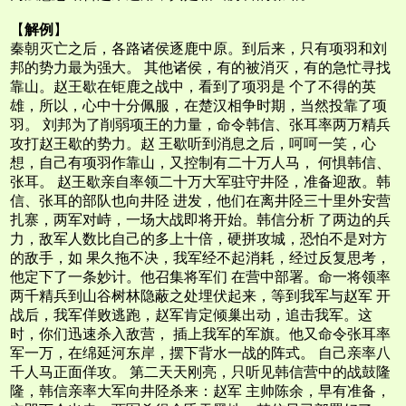
【
解例
】
秦朝灭亡之后，各路诸侯逐鹿中原。到后来，只有项羽和刘
邦的势力最为强大。 其他诸侯，有的被消灭，有的急忙寻找
靠山。赵王歇在钜鹿之战中，看到了项羽是 个了不得的英
雄，所以，心中十分佩服，在楚汉相争时期，当然投靠了项
羽。 刘邦为了削弱项王的力量，命令韩信、张耳率两万精兵
攻打赵王歇的势力。赵 王歇听到消息之后，呵呵一笑，心
想，自己有项羽作靠山，又控制有二十万人马， 何惧韩信、
张耳。 赵王歇亲自率领二十万大军驻守井陉，准备迎敌。韩
信、张耳的部队也向井陉 进发，他们在离井陉三十里外安营
扎寨，两军对峙，一场大战即将开始。韩信分析 了两边的兵
力，敌军人数比自己的多上十倍，硬拼攻城，恐怕不是对方
的敌手，如 果久拖不决，我军经不起消耗，经过反复思考，
他定下了一条妙计。他召集将军们 在营中部署。命一将领率
两千精兵到山谷树林隐蔽之处埋伏起来，等到我军与赵军 开
战后，我军佯败逃跑，赵军肯定倾巢出动，追击我军。这
时，你们迅速杀入敌营， 插上我军的军旗。他又命令张耳率
军一万，在绵延河东岸，摆下背水一战的阵式。 自己亲率八
千人马正面佯攻。 第二天天刚亮，只听见韩信营中的战鼓隆
隆，韩信亲率大军向井陉杀来：赵军 主帅陈余，早有准备，