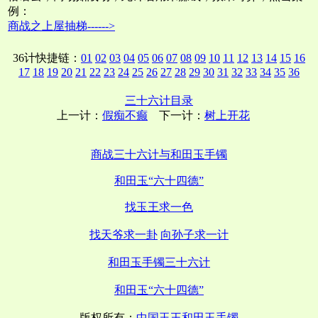
例：
商战之上屋抽梯------>
36计快捷链：
01
02
03
04
05
06
07
08
09
10
11
12
13
14
15
16
17
18
19
20
21
22
23
24
25
26
27
28
29
30
31
32
33
34
35
36
三十六计目录
上一计：
假痴不癫
下一计：
树上开花
商战三十六计与和田玉手镯
和田玉“六十四德”
找玉王求一色
找天爷求一卦
向孙子求一计
和田玉手镯三十六计
和田玉“六十四德”
版权所有：
中国玉王和田玉手镯