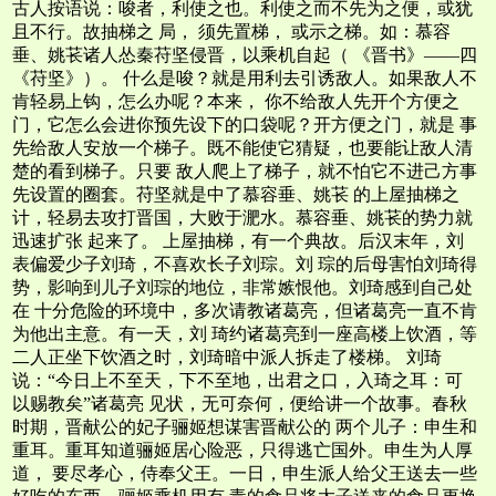
古人按语说：唆者，利使之也。利使之而不先为之便，或犹
且不行。故抽梯之 局， 须先置梯， 或示之梯。如：慕容
垂、姚苌诸人怂秦苻坚侵晋，以乘机自起（ 《晋书》——四
《苻坚》）。 什么是唆？就是用利去引诱敌人。如果敌人不
肯轻易上钩，怎么办呢？本来， 你不给敌人先开个方便之
门，它怎么会进你预先设下的口袋呢？开方便之门，就是 事
先给敌人安放一个梯子。既不能使它猜疑，也要能让敌人清
楚的看到梯子。只要 敌人爬上了梯子，就不怕它不进己方事
先设置的圈套。苻坚就是中了慕容垂、姚苌 的上屋抽梯之
计，轻易去攻打晋国，大败于淝水。慕容垂、姚苌的势力就
迅速扩张 起来了。 上屋抽梯，有一个典故。后汉末年，刘
表偏爱少子刘琦，不喜欢长子刘琮。刘 琮的后母害怕刘琦得
势，影响到儿子刘琮的地位，非常嫉恨他。刘琦感到自己处
在 十分危险的环境中，多次请教诸葛亮，但诸葛亮一直不肯
为他出主意。有一天，刘 琦约诸葛亮到一座高楼上饮酒，等
二人正坐下饮酒之时，刘琦暗中派人拆走了楼梯。 刘琦
说：“今日上不至天，下不至地，出君之口，入琦之耳：可
以赐教矣”诸葛亮 见状，无可奈何，便给讲一个故事。春秋
时期，晋献公的妃子骊姬想谋害晋献公的 两个儿子：申生和
重耳。重耳知道骊姬居心险恶，只得逃亡国外。申生为人厚
道， 要尽孝心，侍奉父王。一日，申生派人给父王送去一些