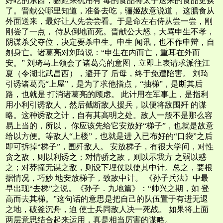
好吃的东西，骊姬乘机用有 毒的食品将太子送来的食品更换
了。晋献公哪里知道，准备去吃，骊姬故意说道， 这膳食从
外面送来，最好让人先尝尝看。于是命左右侍从尝一尝，刚
刚尝了一点， 侍从倒地而死。晋献公大怒，大骂申生不孝，
阴谋杀父夺位，决定要杀申生。申生 闻讯，也不作申辩，自
刎身亡。诸葛亮对刘琦说：“申生在内而亡，重耳在外而
安。” 刘琦马上领会了诸葛亮的意图，立即上表请求派往江
夏（令湖北武昌西），避开了 后母，终于免遭陷害。 刘琦
引诱诸葛亮“上屋”，是为了求他指点，“抽梯”，是断其后
路，也就是 打消诸葛亮的顾虑。 此计用在军事上，是指利
用小利引诱敌人，然后截断敌人援兵，以便将敌围歼 的谋
略。这种诱敌之计，自有其高明之处。敌人一般不是那么容
易上当的，所以， 你应该先给它安放好“梯子”，也就是故意
给以方便。等敌人“上楼”，也就是进 入已布好的“口袋”之后
即可拆掉“梯子”，围歼敌人。 安放梯子，有很大学问，对性
贪之敌，则以利诱之；对情骄之敌，则以示我方 之弱以惑
之；对莽撞无谋之敌，则设下埋仗以使其中计。总之，要根
据情况，巧妙 地安放梯子，致敌中计。 《孙子兵法》中最
早出现“去梯”之说。《孙子．九地篇》：“帅兴之期，如 登
高而去其梯。”这句话的意思是把自己的队伍置于有进无退
之地，破釜沉舟，迫 使士兵同敌人决一死战。 如果将上面
两层意思结合起来运用，真是相当厉害的谋略。