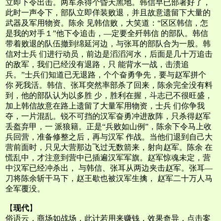
立即下令出击。两军杀得个昏天黑地。韩信早已部署好了，
此时一声令下，部队立即佯装败退，并且故意遗留下大量的
武器及军用物资。陈余 见韩信败，大笑道：“区区韩信，怎
是我的对手１”他下令追击，—定要全歼韩信 的部队。韩信
带着败退的队伍撤到绵延河边，与张耳的部队合为一股。韩
信对士兵 们进行动员，前边是滔滔河水，后面是几十万追击
的敌军，我们已经没有退路，只 能背水一战，击溃追
兵。”士兵们知道已无退路，个个奋勇争先，要与赵军拼个
你 死我活。韩信、张耳突然率部杀了回来，陈余完全没有料
到，他的部队认为以多胜 少，胜利在握，斗志已不很旺盛，
加上韩信故意在路上遗留了大量军用物资，士兵 们你争我
夺，一片混乱。锐不可挡的汉军奋勇冲进敌阵，只杀得赵军
丢盔弃甲，一 派狼籍。正是“兵败如山例”，陈余下令马上收
兵回营，准备修整之后，再与汉军 作战。当他们退到自己大
营前面时，只见大营那边飞过无数箭来，射向赵军。陈余 在
慌乱中，才注意到营中已插遍汉军军旗。赵军惊魂未定，营
中汉军已经冲杀出， 与韩信、张耳从两边夹击赵军。张耳—
刀将陈余斩干马下，赵王歇也被汉军生擒， 赵军二十万人马
全军覆没。
【
现代
】
俗语云，商场如战场，此计若用来赚钱，效果奇异，点击案