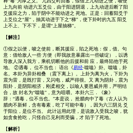
释“毒”为厚之义。 九四爻时回蓄，假借上九动进之便，唆使
上九向前 动进六五爻位，由于阳进阴退，上九动进后断了阳
爻援应之力，陷于阴中不能动进之 死地。正是：回蓄阳爻于
上爻位之“屋”，抽其动进于下之“梯”，使下卦时的九五 阳爻
上不上、下不下，是谓“上屋抽梯”。
【
解注
】
①假之以便，唆之使前，断其援应，陷之死地：假，借。句
意：借给敌人一些 方便（即我故意暴露出一些破绽），以诱
导敌人深入我方，乘机切断他的后援和前 应，最终陷他于死
地。 ②遇毒， 位不当也： 语出《
易经
·噬嗑》卦。噬嗑，卦
名。本卦为异卦相叠 （震下离上）。上卦为离为火，下卦为
震为雷，是既打雷，又闪电，威严得很。又 离为阴卦，震为
阳卦，是阴阳相济，刚柔相交，以喻人要恩威并用，严明结
合，故 封名为“噬嗑”，意为咀嚼。本卦六三．《象》
辞：“遇毒，位不当也。”本是说， 抢腊肉中了毒（古人认为
腊肉不新鲜，含有毒素，吃了可能中毒），因为六三阴兑 爻
于阳位，是位不当。 此计运用此理，是说敌入受我之唆，犹
如贪食抢吃，只怪自己见利而受骗，才 陷于了死地。
【
解析
】