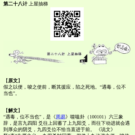
第二十八计
上屋抽梯
【
原文
】
假之以便，唆之使前，断其援应，陷之死地。“遇毒，位不
当也”。
【
解文
】
“遇毒，位不当也”，是《
周易
》噬嗑卦（100101）六三象
辞，是言九四阳 爻往上回蓄了上九阳爻，而往下动进就会遇
到厚众的阴爻，九四爻位不恰当直进于前。 《说文》